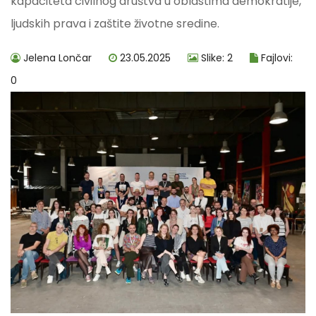
kapaciteta civilnog društva u oblastima demokratije,
ljudskih prava i zaštite životne sredine.
Jelena Lončar
23.05.2025
Slike: 2
Fajlovi:
0