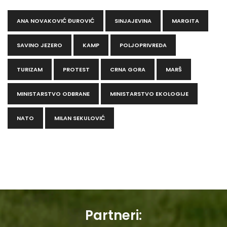
ANA NOVAKOVIĆ ĐUROVIĆ
SINJAJEVINA
MARGITA
SAVINO JEZERO
KAMP
POLJOPRIVREDA
TURIZAM
PROTEST
CRNA GORA
MARŠ
MINISTARSTVO ODBRANE
MINISTARSTVO EKOLOGIJE
NATO
MILAN SEKULOVIĆ
Partneri: