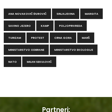
ANA NOVAKOVIĆ ĐUROVIĆ
SINJAJEVINA
MARGITA
SAVINO JEZERO
KAMP
POLJOPRIVREDA
TURIZAM
PROTEST
CRNA GORA
MARŠ
MINISTARSTVO ODBRANE
MINISTARSTVO EKOLOGIJE
NATO
MILAN SEKULOVIĆ
Partneri: