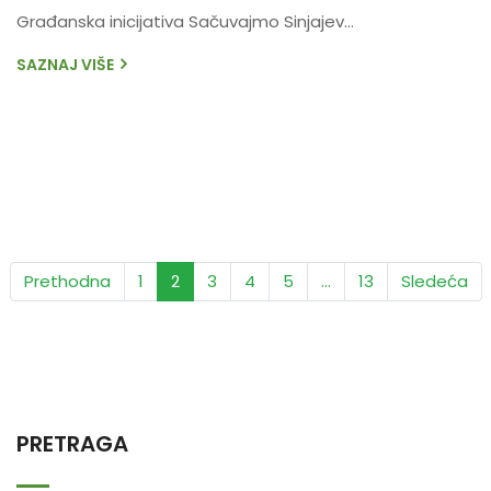
Građanska inicijativa Sačuvajmo Sinjajev...
SAZNAJ VIŠE
(current)
Prethodna
1
2
3
4
5
...
13
Sledeća
PRETRAGA