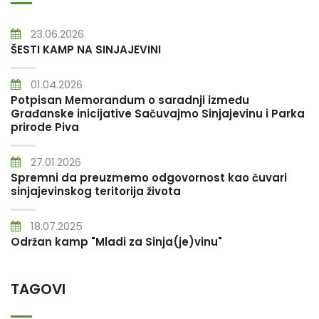
23.06.2026
ŠESTI KAMP NA SINJAJEVINI
01.04.2026
Potpisan Memorandum o saradnji između
Građanske inicijative Sačuvajmo Sinjajevinu i Parka
prirode Piva
27.01.2026
Spremni da preuzmemo odgovornost kao čuvari
sinjajevinskog teritorija života
18.07.2025
Održan kamp "Mladi za Sinja(je)vinu"
TAGOVI