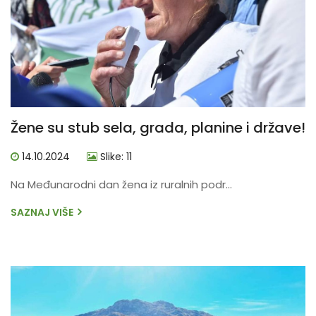
Žene su stub sela, grada, planine i države!
14.10.2024
Slike: 11
Na Međunarodni dan žena iz ruralnih podr...
SAZNAJ VIŠE