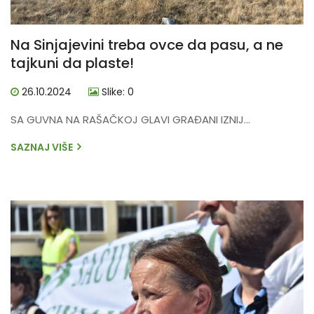
Na Sinjajevini treba ovce da pasu, a ne
tajkuni da plaste!
26.10.2024
Slike: 0
SA GUVNA NA RAŠAČKOJ GLAVI GRAĐANI IZNIJ...
SAZNAJ VIŠE